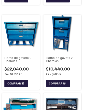
Horno de gaveta 9
Horno de gaveta 2
Charolas
Charolas
$22,040.00
$10,440.00
24
x
$1,293.20
24
x
$612.57