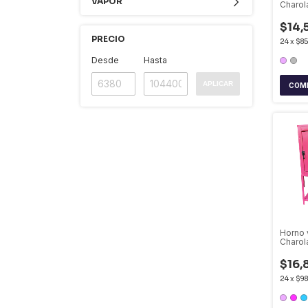
VAPOR
Charol
compa
$14,
PRECIO
24
x
$85
Desde
Hasta
APLICAR
COM
Horno v
Charol
$16,
24
x
$98