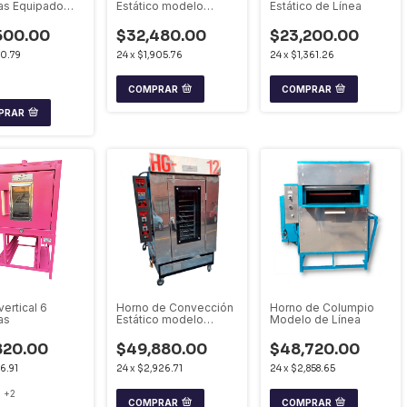
as Equipado
Estático modelo
Estático de Línea
cto
Brillante
500.00
$32,480.00
$23,200.00
0.79
24
x
$1,905.76
24
x
$1,361.26
COMPRAR
COMPRAR
PRAR
ertical 6
Horno de Convección
Horno de Columpio
as
Estático modelo
Modelo de Línea
Brillante Giratorio
820.00
$49,880.00
$48,720.00
6.91
24
x
$2,926.71
24
x
$2,858.65
+2
COMPRAR
COMPRAR