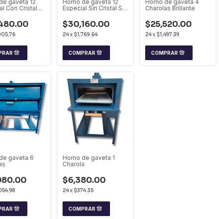
de gaveta 12
Horno de gaveta 12
Horno de gaveta 4
l Con Cristal
Especial Sin Cristal Sin
Charolas Brillante
por
Vapor
480.00
$30,160.00
$25,520.00
905.76
24
x
$1,769.64
24
x
$1,497.39
de gaveta 6
Horno de gaveta 1
as
Charola
980.00
$6,380.00
054.98
24
x
$374.35