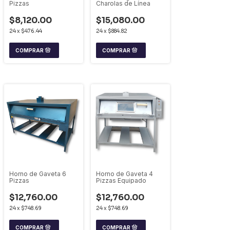
Pizzas
Charolas de Línea
$8,120.00
$15,080.00
24
x
$476.44
24
x
$884.82
Horno de Gaveta 6
Horno de Gaveta 4
Pizzas
Pizzas Equipado
$12,760.00
$12,760.00
24
x
$748.69
24
x
$748.69