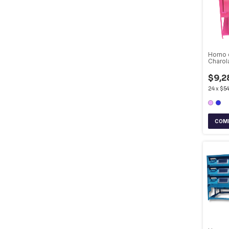
Horno 
Charol
$9,2
24
x
$54
COM