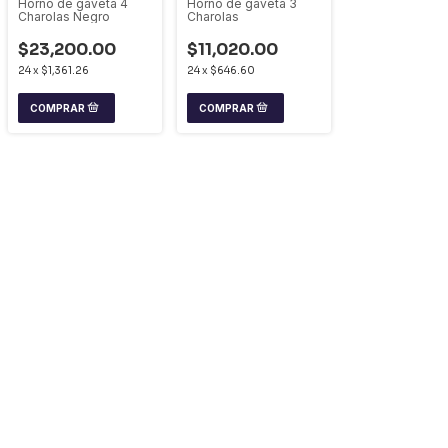
Horno de gaveta 4
Horno de gaveta 3
Charolas Negro
Charolas
$23,200.00
$11,020.00
24
x
$1,361.26
24
x
$646.60