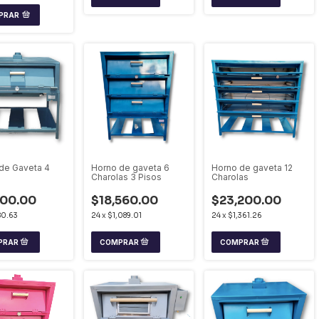
PRAR
de Gaveta 4
Horno de gaveta 6
Horno de gaveta 12
Charolas 3 Pisos
Charolas
600.00
$18,560.00
$23,200.00
80.63
24
x
$1,089.01
24
x
$1,361.26