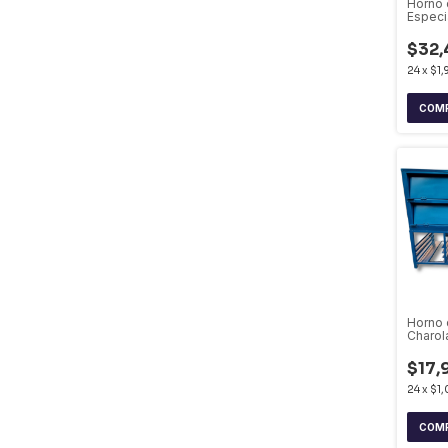
Horno 
Especia
Con Va
$32,
24
x
$1,
Horno 
Charol
$17,
24
x
$1,