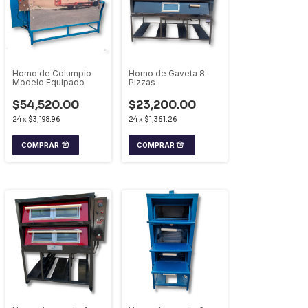
Horno de Columpio
Horno de Gaveta 8
Modelo Equipado
Pizzas
$54,520.00
$23,200.00
24
x
$3,198.96
24
x
$1,361.26
COMPRAR