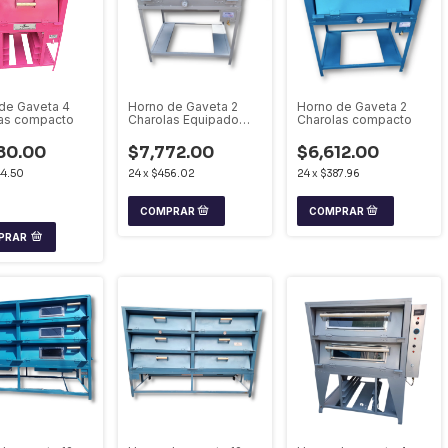
de Gaveta 4
Horno de Gaveta 2
Horno de Gaveta 2
as compacto
Charolas Equipado
Charolas compacto
compacto
80.00
$7,772.00
$6,612.00
4.50
24
x
$456.02
24
x
$387.96
PRAR