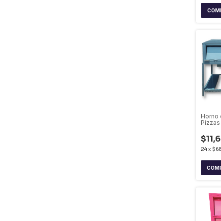
COM
Horno 
Pizzas
$11,
24
x
$6