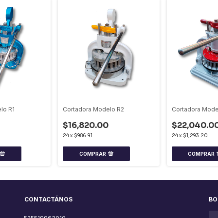
lo R1
Cortadora Modelo R2
Cortadora Mode
0
$16,820.00
$22,040.0
24
x
$986.91
24
x
$1,293.20
COMPRAR
COMPRAR
CONTACTÁNOS
BO