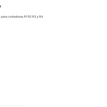
n
 para cortadoras R1 R2 R3 y R4